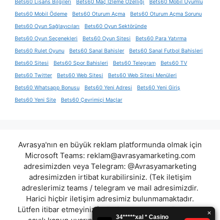
Bets60 Lisans Bilgileri
Bets60 Maç İzleme Özelliği
Bets60 Mobil Uyumlu
Bets60 Mobil Ödeme
Bets60 Oturum Açma
Bets60 Oturum Açma Sorunu
Bets60 Oyun Sağlayıcıları
Bets60 Oyun Sektöründe
Bets60 Oyun Seçenekleri
Bets60 Oyun Sitesi
Bets60 Para Yatırma
Bets60 Rulet Oyunu
Bets60 Sanal Bahisler
Bets60 Sanal Futbol Bahisleri
Bets60 Sitesi
Bets60 Spor Bahisleri
Bets60 Telegram
Bets60 TV
Bets60 Twitter
Bets60 Web Sitesi
Bets60 Web Sitesi Menüleri
Bets60 Whatsapp Bonusu
Bets60 Yeni Adresi
Bets60 Yeni Giriş
Bets60 Yeni Site
Bets60 Çevrimiçi Maçlar
Avrasya'nın en büyük reklam platformunda olmak için
Microsoft Teams:
reklam@avrasyamarketing.com
adresimizden veya Telegram: @Avrasyamarketing
adresimizden irtibat kurabilirsiniz. (Tek iletişim
adreslerimiz teams / telegram ve mail adresimizdir.
Harici hiçbir iletişim adresimiz bulunmamaktadır.
Lütfen itibar etmeyiniz.) Türkiye yasalarına göre 7258