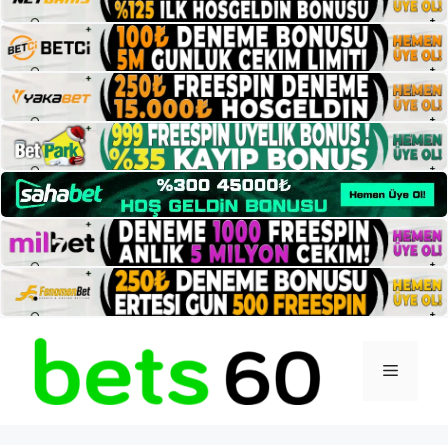
İçeriğe
atla
Menü