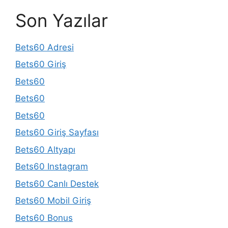
Son Yazılar
Bets60 Adresi
Bets60 Giriş
Bets60
Bets60
Bets60
Bets60 Giriş Sayfası
Bets60 Altyapı
Bets60 Instagram
Bets60 Canlı Destek
Bets60 Mobil Giriş
Bets60 Bonus