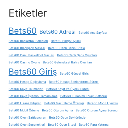
Etiketler
Bets60
Bets60 Adresi
Bets60 Ana Sayfası
Bets60 Basketbol Bahisleri
Bets60 Bingo Oyunu
Bets60 Blackjack Masası
Bets60 Canlı Bahis Sitesi
Bets60 Canlı Basketbol Maçları
Bets60 Canlı Şans Oyunları
Bets60 Casino Oyunu
Bets60 Geleneksel Bahis Oyunları
Bets60 Giriş
Bets60 Güncel Giriş
Bets60 Hesap Doğrulama
Bets60 Hesap Sonlandırma Süreci
Bets60 Kayıt Talimatları
Bets60 Kayıt ve Üyelik Süreci
Bets60 Kayıt İşlemini Tamamlama
Bets60 Kullanımı Kolay Platform
Bets60 Lisans Bilgileri
Bets60 Maç İzleme Özelliği
Bets60 Mobil Uyumlu
Bets60 Mobil Ödeme
Bets60 Oturum Açma
Bets60 Oturum Açma Sorunu
Bets60 Oyun Sağlayıcıları
Bets60 Oyun Sektöründe
Bets60 Oyun Seçenekleri
Bets60 Oyun Sitesi
Bets60 Para Yatırma