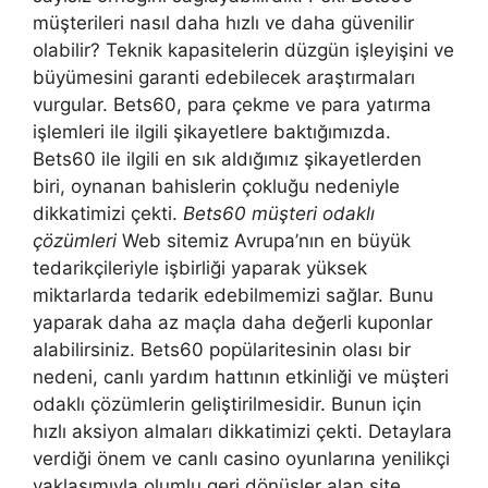
müşterileri nasıl daha hızlı ve daha güvenilir
olabilir? Teknik kapasitelerin düzgün işleyişini ve
büyümesini garanti edebilecek araştırmaları
vurgular. Bets60, para çekme ve para yatırma
işlemleri ile ilgili şikayetlere baktığımızda.
Bets60 ile ilgili en sık aldığımız şikayetlerden
biri, oynanan bahislerin çokluğu nedeniyle
dikkatimizi çekti.
Bets60 müşteri odaklı
çözümleri
Web sitemiz Avrupa’nın en büyük
tedarikçileriyle işbirliği yaparak yüksek
miktarlarda tedarik edebilmemizi sağlar. Bunu
yaparak daha az maçla daha değerli kuponlar
alabilirsiniz. Bets60 popülaritesinin olası bir
nedeni, canlı yardım hattının etkinliği ve müşteri
odaklı çözümlerin geliştirilmesidir. Bunun için
hızlı aksiyon almaları dikkatimizi çekti. Detaylara
verdiği önem ve canlı casino oyunlarına yenilikçi
yaklaşımıyla olumlu geri dönüşler alan site,