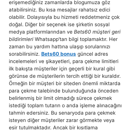
erişemediğiniz zamanlarda blogumuza göz
atabilirsiniz. Bu kısa mesajlar rahatsız edici
olabilir. Dolayısıyla bu hizmeti reddetmeniz çok
doğal. Diğer bir seçenek ise şirketin sosyal
medya platformlarından ve
Bets60 müşteri geri
bildirimleri
Whatsapp’tan bilgi toplamaktır. Her
zaman bu yardım hattına ulaşıp sorularınızı
sorabilirsiniz.
Bets60 bonus
güncel adres
incelemeleri ve şikayetleri, para çekme limitleri
ilk bakışta müşteriler için geçerli bir kural gibi
görünse de müşterilerin tercih ettiği bir kuraldır.
Örneğin bir müşteri bir siteden önemli miktarda
para çekme talebinde bulunduğunda önceden
belirlenmiş bir limit olmadığı sürece çekmek
istediği toplam tutarın o anda işleme alınacağını
tahmin edersiniz. Bu senaryoda para çekmek
isteyen diğer müşteriler zarar görmekte veya
esir tutulmaktadır. Ancak bir kısıtlama