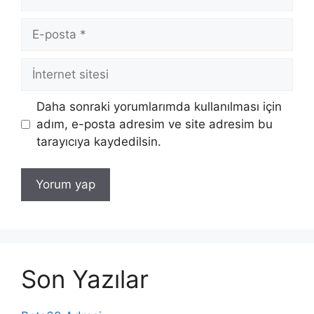
E-
posta
İnternet
sitesi
Daha sonraki yorumlarımda kullanılması için
adım, e-posta adresim ve site adresim bu
tarayıcıya kaydedilsin.
Son Yazılar