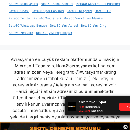
Bets60 Rulet Oyunu
Bets60 Sanal Bahisler
Bets60 Sanal Futbol Bahisleri
Bets60 Sitesi
Bets60 Spor Bahisleri
Bets60 Telegram
Bets60 TV
Bets60 Twitter
Bets60 Web Sitesi
Bets60 Web Sitesi Menüleri
Bets60 Whatsapp Bonusu
Bets60 Yeni Adresi
Bets60 Yeni Giriş
Bets60 Yeni Site
Bets60 Çevrimiçi Maçlar
Avrasya'nın en büyük reklam platformunda olmak için
Microsoft Teams:
reklam@avrasyamarketing.com
adresimizden veya Telegram: @Avrasyamarketing
adresimizden irtibat kurabilirsiniz. (Tek iletişim
adreslerimiz teams / telegram ve mail adresimizdir.
Harici hiçbir iletişim adresimiz bulunmamaktadır.
Lütfen itibar etmeyiniz.) Türkiye yasalarına göre 7258
sayılı kanun uyarınca yasa dışı bahis oynamanın
cezaları mevcuttur. Şu an bulunduğunuz site hiç bir
şekilde illegal bahis oyunları oynatmıyor ve oynamaya
aracı olmuyordur.
odakbet
|
luizbet
|
almanbahis
|
×
betmetre
|
padişahbet
|
teslabahis
|
kordonbet
|
betgar