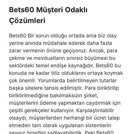
Bets60 Müşteri Odaklı
Çözümleri
Bets60 Bir sorun olduğu ortada ama biz olay
yerine anında müdahale ederek daha fazla
zarar vermenin önüne geçiyoruz. Ancak, para
çekme ve mevduatların sınırsız büyümesi bu
sektördeki temel endişe kaynağıdır. Bets60 bu
konuda ne kadar titiz olduklarını ortaya koymak
çok önemli. Yorumlarda belirtilmeyen tutarlar
başka sitelere tahsis edilmiştir. Para biriktirilip
biriktirilmediğine bakılmaksızın şirket,
müşterilerini ödeme yapmaktan caydırmak için
çeşitli gerekçeler kullanıyor. Karşılaştırılabilir
olsaydı, müşterilerden herhangi bir ücret talep
etmeden tam olarak uygulanan sistemlerin
sayısız örneğini sağlayabilirdik. Peki Bets60