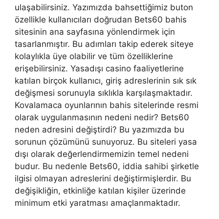
ulaşabilirsiniz. Yazımızda bahsettiğimiz buton
özellikle kullanıcıları doğrudan Bets60 bahis
sitesinin ana sayfasına yönlendirmek için
tasarlanmıştır. Bu adımları takip ederek siteye
kolaylıkla üye olabilir ve tüm özelliklerine
erişebilirsiniz. Yasadışı casino faaliyetlerine
katılan birçok kullanıcı, giriş adreslerinin sık sık
değişmesi sorunuyla sıklıkla karşılaşmaktadır.
Kovalamaca oyunlarının bahis sitelerinde resmi
olarak uygulanmasının nedeni nedir? Bets60
neden adresini değiştirdi? Bu yazımızda bu
sorunun çözümünü sunuyoruz. Bu siteleri yasa
dışı olarak değerlendirmemizin temel nedeni
budur. Bu nedenle Bets60, iddia sahibi şirketle
ilgisi olmayan adreslerini değiştirmişlerdir. Bu
değişikliğin, etkinliğe katılan kişiler üzerinde
minimum etki yaratması amaçlanmaktadır.