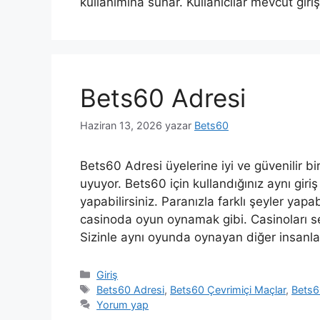
kullanımına sunar. Kullanıcılar mevcut giriş
Bets60 Adresi
Haziran 13, 2026
yazar
Bets60
Bets60 Adresi üyelerine iyi ve güvenilir bi
uyuyor. Bets60 için kullandığınız aynı giri
yapabilirsiniz. Paranızla farklı şeyler yapa
casinoda oyun oynamak gibi. Casinoları se
Sizinle aynı oyunda oynayan diğer insanlar
Kategoriler
Giriş
Etiketler
Bets60 Adresi
,
Bets60 Çevrimiçi Maçlar
,
Bets
Yorum yap