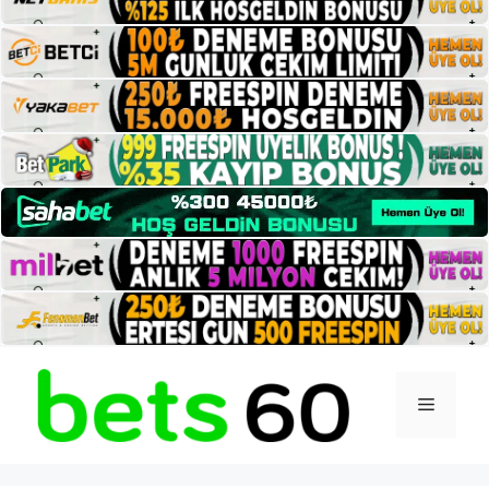
İçeriğe
atla
Menü