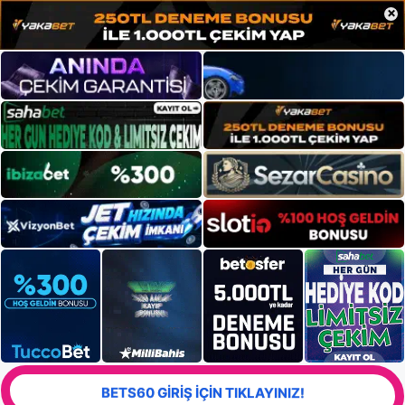
×
BETS60 GİRİŞ İÇİN TIKLAYINIZ!