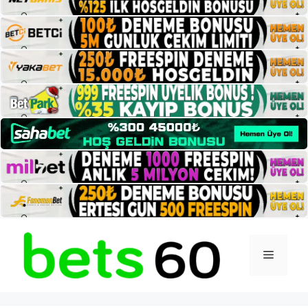
İçeriğe
atla
Menü