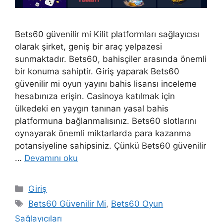
Bets60 güvenilir mi Kilit platformları sağlayıcısı
olarak şirket, geniş bir araç yelpazesi
sunmaktadır. Bets60, bahisçiler arasında önemli
bir konuma sahiptir. Giriş yaparak Bets60
güvenilir mi oyun yayını bahis lisansı inceleme
hesabınıza erişin. Casinoya katılmak için
ülkedeki en yaygın tanınan yasal bahis
platformuna bağlanmalısınız. Bets60 slotlarını
oynayarak önemli miktarlarda para kazanma
potansiyeline sahipsiniz. Çünkü Bets60 güvenilir
…
Devamını oku
Kategoriler
Giriş
Etiketler
Bets60 Güvenilir Mi
,
Bets60 Oyun
Sağlayıcıları