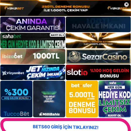
×
BETS60 GİRİŞ İÇİN TIKLAYINIZ!