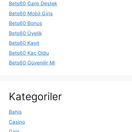
Bets60 Canlı Destek
Bets60 Mobil Giriş
Bets60 Bonus
Bets60 Üyelik
Bets60 Kayıt
Bets60 Kaç Oldu
Bets60 Güvenilir Mi
Kategoriler
Bahis
Casino
Giriş