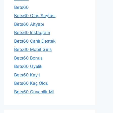
Bets60
Bets60 Giriş Sayfası
Bets60 Altyapı
Bets60 Instagram
Bets60 Canlı Destek
Bets60 Mobil Giriş
Bets60 Bonus
Bets60 Üyelik
Bets60 Kayıt
Bets60 Kaç Oldu
Bets60 Güvenilir Mi