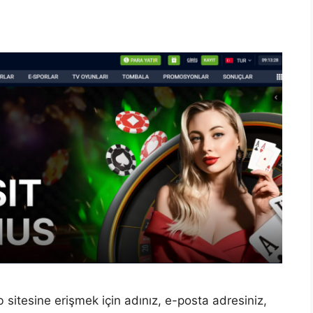
sitesine erişmek için adınız, e-posta adresiniz,