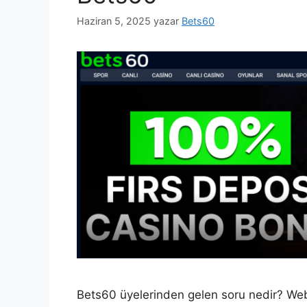
Haziran 5, 2025
yazar
Bets60
Bets60 üyelerinden gelen soru nedir? Web 