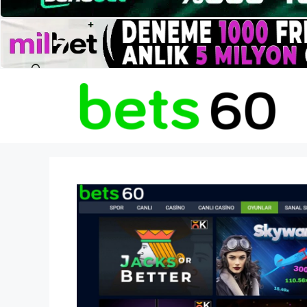
İçeriğe
atla