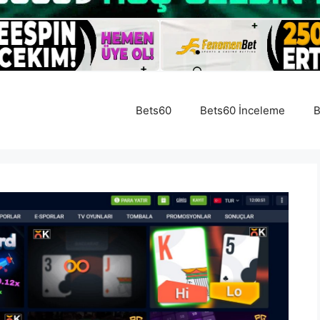
Bets60
Bets60 İnceleme
B